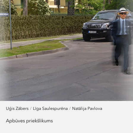
Uģis Zābers
Līga Saulespurēna
Natālija Pavlova
Apbūves priekšlikums